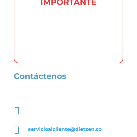
IMPORTANTE
En uniformes de clubes está
absolutamente prohibido insertar
logos y marcas como (Adidas, puma,
Nike etcétera) Los Logotipos de
Dietzen® siempre debe estar visible.
Contáctenos
Comuníquese con nuestros asesores

+57 317 239 0968

servicioalcliente@dietzen.co