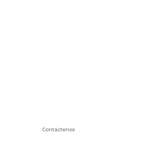
En uniformes de clubes está absolutam
Contáctenos