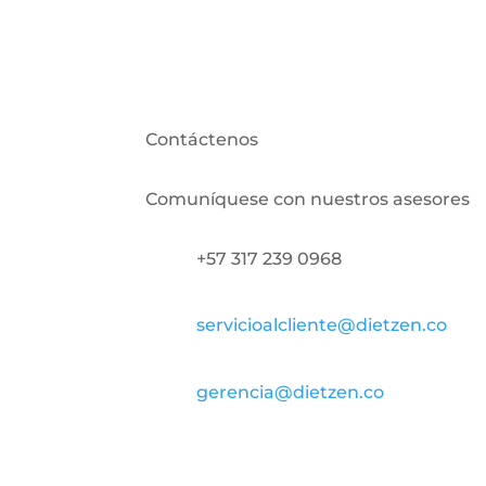
En uniformes de clubes está absolutam
Contáctenos
Comuníquese con nuestros asesores
+57 317 239 0968
servicioalcliente@dietzen.co
gerencia@dietzen.co