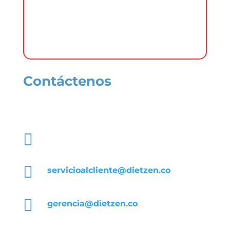
logos y marcas como (Adidas, puma,
Nike etcétera) Los Logotipos de
Dietzen® siempre debe estar visible.
Contáctenos
Comuníquese con nuestros asesores

+57 317 239 0968

servicioalcliente@dietzen.co

gerencia@dietzen.co