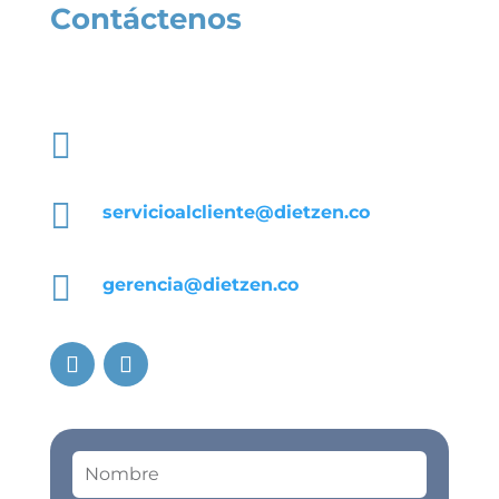
Contáctenos
Comuníquese con nuestros asesores

+57 317 239 0968

servicioalcliente@dietzen.co

gerencia@dietzen.co