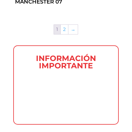
MANCHESTER 07
1
2
→
INFORMACIÓN
IMPORTANTE
En uniformes de clubes está
absolutamente prohibido insertar
logos y marcas como (Adidas, puma,
Nike etcétera) Los Logotipos de
Dietzen® siempre debe estar visible.