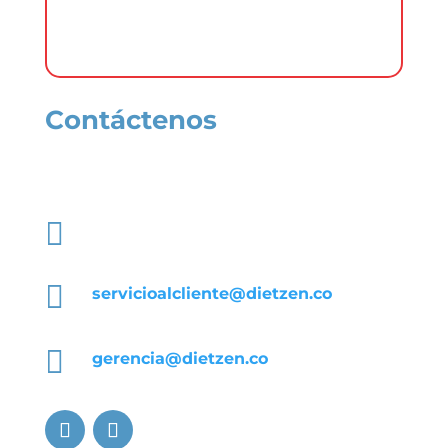
Nike etcétera) Los Logotipos de
Dietzen® siempre debe estar visible.
Contáctenos
Comuníquese con nuestros asesores

+57 317 239 0968

servicioalcliente@dietzen.co

gerencia@dietzen.co