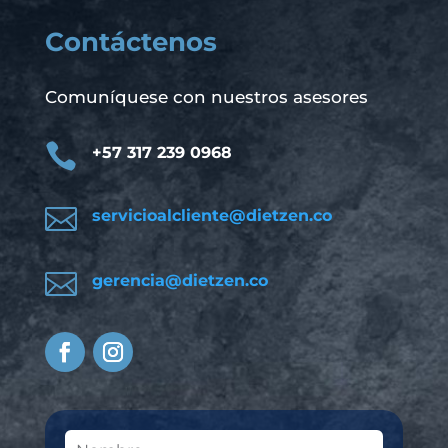
Contáctenos
Comuníquese con nuestros asesores

+57 317 239 0968

servicioalcliente@dietzen.co

gerencia@dietzen.co