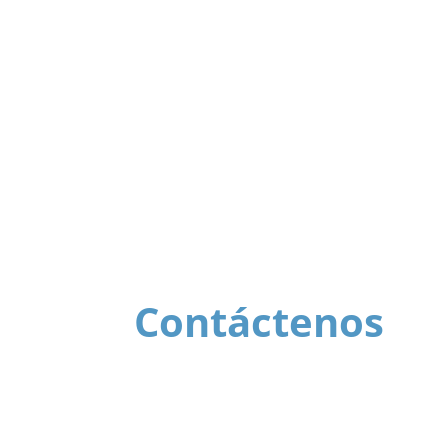
I
En uniformes de
Contáctenos
Comuníquese con nuestros asesores
+57 317 239 0968